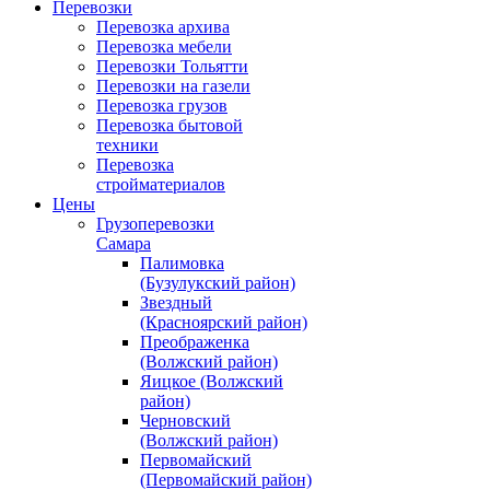
Перевозки
Перевозка архива
Перевозка мебели
Перевозки Тольятти
Перевозки на газели
Перевозка грузов
Перевозка бытовой
техники
Перевозка
стройматериалов
Цены
Грузоперевозки
Самара
Палимовка
(Бузулукский район)
Звездный
(Красноярский район)
Преображенка
(Волжский район)
Яицкое (Волжский
район)
Черновский
(Волжский район)
Первомайский
(Первомайский район)