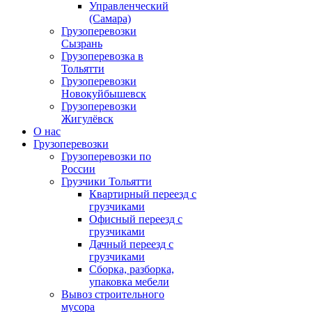
Управленческий
(Самара)
Грузоперевозки
Сызрань
Грузоперевозка в
Тольятти
Грузоперевозки
Новокуйбышевск
Грузоперевозки
Жигулёвск
О нас
Грузоперевозки
Грузоперевозки по
России
Грузчики Тольятти
Квартирный переезд с
грузчиками
Офисный переезд с
грузчиками
Дачный переезд с
грузчиками
Сборка, разборка,
упаковка мебели
Вывоз строительного
мусора