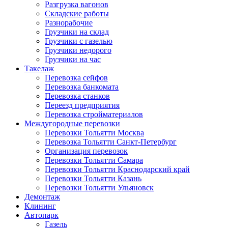
Разгрузка вагонов
Складские работы
Разнорабочие
Грузчики на склад
Грузчики с газелью
Грузчики недорого
Грузчики на час
Такелаж
Перевозка сейфов
Перевозка банкомата
Перевозка станков
Переезд предприятия
Перевозка стройматериалов
Междугородные перевозки
Перевозки Тольятти Москва
Перевозка Тольятти Санкт-Петербург
Организация перевозок
Перевозки Тольятти Самара
Перевозки Тольятти Краснодарский край
Перевозки Тольятти Казань
Перевозки Тольятти Ульяновск
Демонтаж
Клининг
Автопарк
Газель