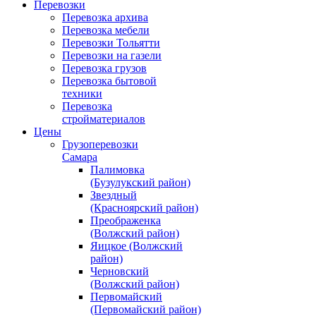
Перевозки
Перевозка архива
Перевозка мебели
Перевозки Тольятти
Перевозки на газели
Перевозка грузов
Перевозка бытовой
техники
Перевозка
стройматериалов
Цены
Грузоперевозки
Самара
Палимовка
(Бузулукский район)
Звездный
(Красноярский район)
Преображенка
(Волжский район)
Яицкое (Волжский
район)
Черновский
(Волжский район)
Первомайский
(Первомайский район)