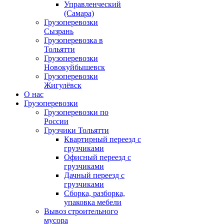
Управленческий
(Самара)
Грузоперевозки
Сызрань
Грузоперевозка в
Тольятти
Грузоперевозки
Новокуйбышевск
Грузоперевозки
Жигулёвск
О нас
Грузоперевозки
Грузоперевозки по
России
Грузчики Тольятти
Квартирный переезд с
грузчиками
Офисный переезд с
грузчиками
Дачный переезд с
грузчиками
Сборка, разборка,
упаковка мебели
Вывоз строительного
мусора