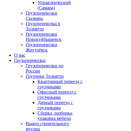
Управленческий
(Самара)
Грузоперевозки
Сызрань
Грузоперевозка в
Тольятти
Грузоперевозки
Новокуйбышевск
Грузоперевозки
Жигулёвск
О нас
Грузоперевозки
Грузоперевозки по
России
Грузчики Тольятти
Квартирный переезд с
грузчиками
Офисный переезд с
грузчиками
Дачный переезд с
грузчиками
Сборка, разборка,
упаковка мебели
Вывоз строительного
мусора