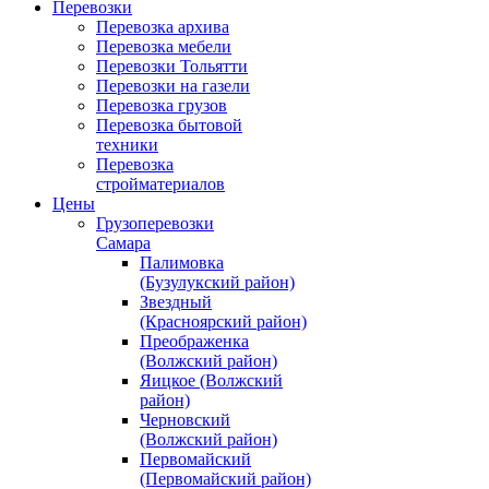
Перевозки
Перевозка архива
Перевозка мебели
Перевозки Тольятти
Перевозки на газели
Перевозка грузов
Перевозка бытовой
техники
Перевозка
стройматериалов
Цены
Грузоперевозки
Самара
Палимовка
(Бузулукский район)
Звездный
(Красноярский район)
Преображенка
(Волжский район)
Яицкое (Волжский
район)
Черновский
(Волжский район)
Первомайский
(Первомайский район)