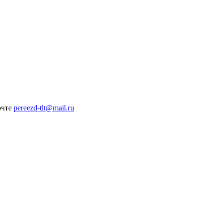
очте
pereezd-tlt@mail.ru