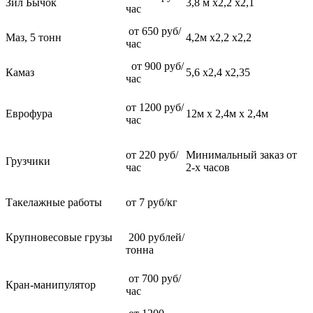
Зил Бычок
3,8 м х2,2 х2,1
час
от 650 руб/
Маз, 5 тонн
4,2м х2,2 х2,2
час
от 900 руб/
Камаз
5,6 х2,4 х2,35
час
от 1200 руб/
Еврофура
12м х 2,4м х 2,4м
час
от 220 руб/
Минимальный заказ от
Грузчики
час
2-х часов
Такелажные работы
от 7 руб/кг
Крупновесовые грузы
200 рублей/
тонна
от 700 руб/
Кран-манипулятор
час