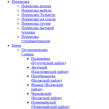
Перевозки
Перевозка архива
Перевозка мебели
Перевозки Тольятти
Перевозки на газели
Перевозка грузов
Перевозка бытовой
техники
Перевозка
стройматериалов
Цены
Грузоперевозки
Самара
Палимовка
(Бузулукский район)
Звездный
(Красноярский район)
Преображенка
(Волжский район)
Яицкое (Волжский
район)
Черновский
(Волжский район)
Первомайский
(Первомайский район)