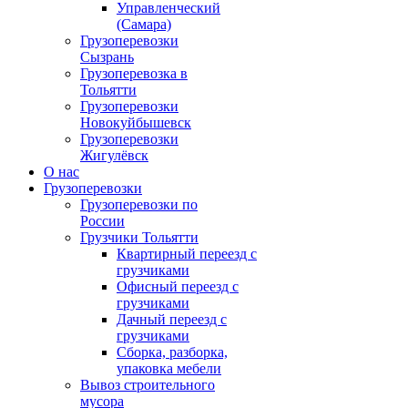
Управленческий
(Самара)
Грузоперевозки
Сызрань
Грузоперевозка в
Тольятти
Грузоперевозки
Новокуйбышевск
Грузоперевозки
Жигулёвск
О нас
Грузоперевозки
Грузоперевозки по
России
Грузчики Тольятти
Квартирный переезд с
грузчиками
Офисный переезд с
грузчиками
Дачный переезд с
грузчиками
Сборка, разборка,
упаковка мебели
Вывоз строительного
мусора