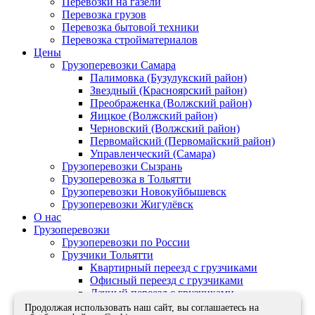
Перевозки на газели
Перевозка грузов
Перевозка бытовой техники
Перевозка стройматериалов
Цены
Грузоперевозки Самара
Палимовка (Бузулукский район)
Звездный (Красноярский район)
Преображенка (Волжский район)
Яицкое (Волжский район)
Черновский (Волжский район)
Первомайский (Первомайский район)
Управленческий (Самара)
Грузоперевозки Сызрань
Грузоперевозка в Тольятти
Грузоперевозки Новокуйбышевск
Грузоперевозки Жигулёвск
О нас
Грузоперевозки
Грузоперевозки по России
Грузчики Тольятти
Квартирный переезд с грузчиками
Офисный переезд с грузчиками
Дачный переезд с грузчиками
Сборка, разборка, упаковка мебели
Продолжая использовать наш сайт, вы соглашаетесь на