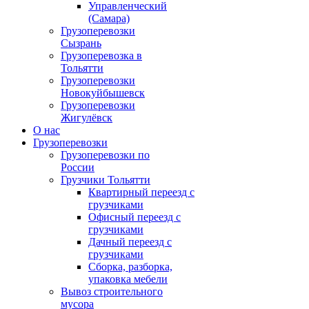
Управленческий
(Самара)
Грузоперевозки
Сызрань
Грузоперевозка в
Тольятти
Грузоперевозки
Новокуйбышевск
Грузоперевозки
Жигулёвск
О нас
Грузоперевозки
Грузоперевозки по
России
Грузчики Тольятти
Квартирный переезд с
грузчиками
Офисный переезд с
грузчиками
Дачный переезд с
грузчиками
Сборка, разборка,
упаковка мебели
Вывоз строительного
мусора