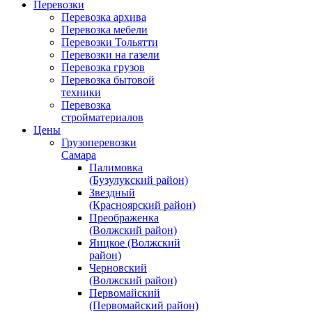
Перевозки
Перевозка архива
Перевозка мебели
Перевозки Тольятти
Перевозки на газели
Перевозка грузов
Перевозка бытовой
техники
Перевозка
стройматериалов
Цены
Грузоперевозки
Самара
Палимовка
(Бузулукский район)
Звездный
(Красноярский район)
Преображенка
(Волжский район)
Яицкое (Волжский
район)
Черновский
(Волжский район)
Первомайский
(Первомайский район)