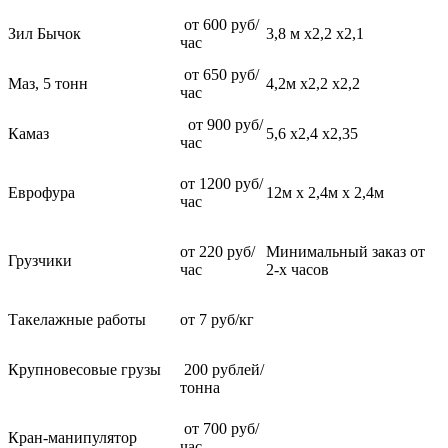
от 600 руб/
Зил Бычок
3,8 м х2,2 х2,1
час
от 650 руб/
Маз, 5 тонн
4,2м х2,2 х2,2
час
от 900 руб/
Камаз
5,6 х2,4 х2,35
час
от 1200 руб/
Еврофура
12м х 2,4м х 2,4м
час
от 220 руб/
Минимальный заказ от
Грузчики
час
2-х часов
Такелажные работы
от 7 руб/кг
Крупновесовые грузы
200 рублей/
тонна
от 700 руб/
Кран-манипулятор
час