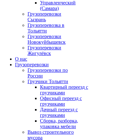
Управленческий
(Самара)
Грузоперевозки
Сызрань
Грузоперевозка в
Тольятти
Грузоперевозки
Новокуйбышевск
Грузоперевозки
Жигулёвск
О нас
Грузоперевозки
Грузоперевозки по
России
Грузчики Тольятти
Квартирный переезд с
грузчиками
Офисный переезд с
грузчиками
Дачный переезд с
грузчиками
Сборка, разборка,
упаковка мебели
Вывоз строительного
мусора