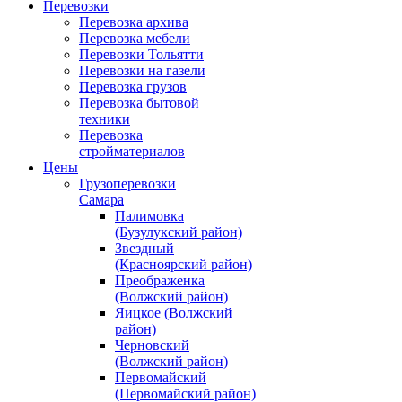
Перевозки
Перевозка архива
Перевозка мебели
Перевозки Тольятти
Перевозки на газели
Перевозка грузов
Перевозка бытовой
техники
Перевозка
стройматериалов
Цены
Грузоперевозки
Самара
Палимовка
(Бузулукский район)
Звездный
(Красноярский район)
Преображенка
(Волжский район)
Яицкое (Волжский
район)
Черновский
(Волжский район)
Первомайский
(Первомайский район)