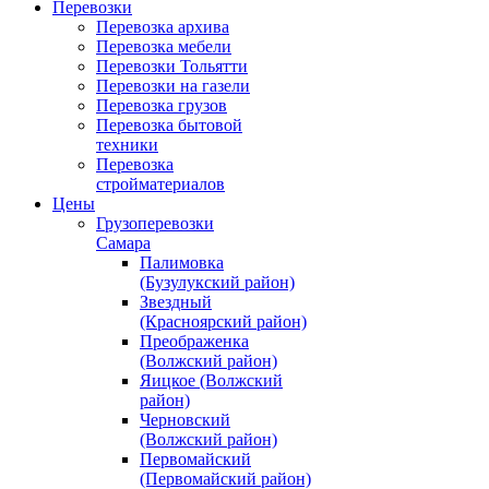
Перевозки
Перевозка архива
Перевозка мебели
Перевозки Тольятти
Перевозки на газели
Перевозка грузов
Перевозка бытовой
техники
Перевозка
стройматериалов
Цены
Грузоперевозки
Самара
Палимовка
(Бузулукский район)
Звездный
(Красноярский район)
Преображенка
(Волжский район)
Яицкое (Волжский
район)
Черновский
(Волжский район)
Первомайский
(Первомайский район)