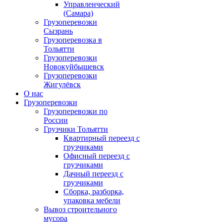
Управленческий
(Самара)
Грузоперевозки
Сызрань
Грузоперевозка в
Тольятти
Грузоперевозки
Новокуйбышевск
Грузоперевозки
Жигулёвск
О нас
Грузоперевозки
Грузоперевозки по
России
Грузчики Тольятти
Квартирный переезд с
грузчиками
Офисный переезд с
грузчиками
Дачный переезд с
грузчиками
Сборка, разборка,
упаковка мебели
Вывоз строительного
мусора