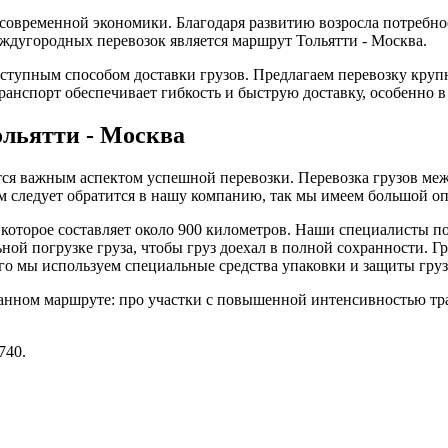
 современной экономики. Благодаря развитию возросла потребн
ждугородных перевозок является маршрут Тольятти - Москва.
ступным способом доставки грузов. Предлагаем перевозку круп
нспорт обеспечивает гибкость и быструю доставку, особенно в 
ольятти - Москва
ся важным аспектом успешной перевозки. Перевозка грузов меж
м следует обратится в нашу компанию, так мы имеем большой о
 которое составляет около 900 километров. Наши специалисты 
ьной погрузке груза, чтобы груз доехал в полной сохранности. Г
го мы используем специальные средства упаковки и защиты груз
данном маршруте: про участки с повышенной интенсивностью тр
740.