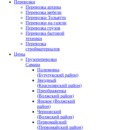
Перевозки
Перевозка архива
Перевозка мебели
Перевозки Тольятти
Перевозки на газели
Перевозка грузов
Перевозка бытовой
техники
Перевозка
стройматериалов
Цены
Грузоперевозки
Самара
Палимовка
(Бузулукский район)
Звездный
(Красноярский район)
Преображенка
(Волжский район)
Яицкое (Волжский
район)
Черновский
(Волжский район)
Первомайский
(Первомайский район)