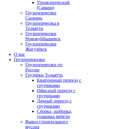
Управленческий
(Самара)
Грузоперевозки
Сызрань
Грузоперевозка в
Тольятти
Грузоперевозки
Новокуйбышевск
Грузоперевозки
Жигулёвск
О нас
Грузоперевозки
Грузоперевозки по
России
Грузчики Тольятти
Квартирный переезд с
грузчиками
Офисный переезд с
грузчиками
Дачный переезд с
грузчиками
Сборка, разборка,
упаковка мебели
Вывоз строительного
мусора